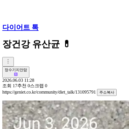
다이어트 톡
장건강 유산균 💊
정수기지안맘
2026.06.03 11:28
조회
17
추천
0
스크랩
0
https://geniet.co.kr/community/diet_talk/131095791
주소복사