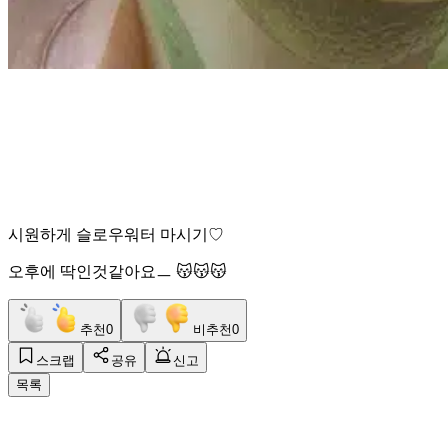
시원하게 슬로우워터 마시기♡
오후에 딱인것같아요ㅡ 😽😽😽
추천
0
비추천
0
스크랩
공유
신고
목록