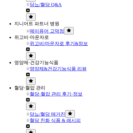
당뇨/혈당 Q&A
지니어트 파트너 병원
메이퓨어 고덕점
위고비·마운자로
위고비/마운자로 후기&정보
영양제·건강기능식품
영양제&건강기능식품 리뷰
혈당·혈압 관리
혈당·혈압 관리 후기·정보
당뇨/혈당 매거진
혈당 친화 식품 & 레시피