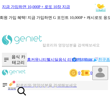
지금 가입하면 10,000P + 로또 10장 지급
회원 가입 혜택!
지금 가입하면
G 포인트 10,000P + 캐시로또 응
칼로리와 영양성분을 검색해보세요
혈당 · 다이어트 음식 검색해보세요
음식 카
홈
커뮤니티
헬시딜
음식 리뷰
영양제
캐시리뷰
기록
친구초
NEW
테고리
음식 · 영양제 리뷰를 찾아보세요
0
0
칼로리와 영양성분을 검색해보세요
영양제
혈당 · 다이어트 음식 검색해보세요
음식 · 영양제 리뷰를 찾아보세요