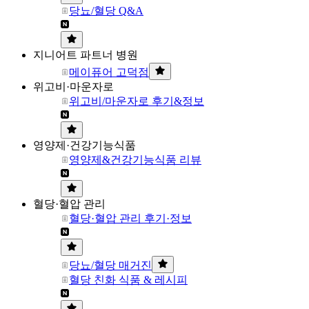
당뇨/혈당 Q&A
지니어트 파트너 병원
메이퓨어 고덕점
위고비·마운자로
위고비/마운자로 후기&정보
영양제·건강기능식품
영양제&건강기능식품 리뷰
혈당·혈압 관리
혈당·혈압 관리 후기·정보
당뇨/혈당 매거진
혈당 친화 식품 & 레시피