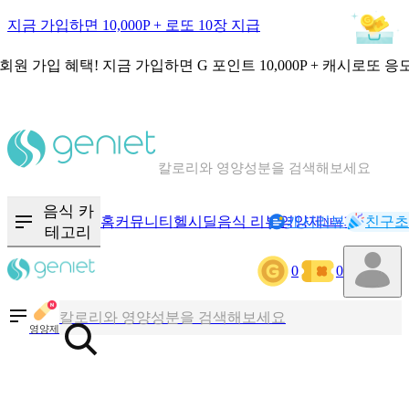
지금 가입하면 10,000P + 로또 10장 지급
회원 가입 혜택!
지금 가입하면
G 포인트 10,000P + 캐시로또 응
칼로리와 영양성분을 검색해보세요
혈당 · 다이어트 음식 검색해보세요
음식 · 영양제 리뷰를 찾아보세요
음식 카
홈
커뮤니티
헬시딜
음식 리뷰
영양제
캐시리뷰
기록
친구초
NEW
테고리
0
0
칼로리와 영양성분을 검색해보세요
혈당 · 다이어트 음식 검색해보세요
영양제
음식 · 영양제 리뷰를 찾아보세요