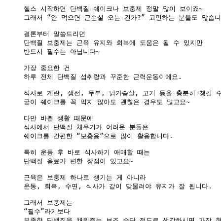
헬스 시작하면 단백질 쉐이크나 보충제 정말 많이 보이죠~

그래서 “안 먹으면 근손실 오는 건가?” 고민하는 분들도 많습니
결론부터 말씀드리면

단백질 보충제는 근육 유지와 회복에 도움은 될 수 있지만

반드시 필수는 아닙니다~

가장 중요한 건

하루 전체 단백질 섭취량과 꾸준한 근력운동이에요.

식사로 계란, 생선, 두부, 닭가슴살, 고기 등을 충분히 챙길 수
굳이 쉐이크를 꼭 먹지 않아도 괜찮은 경우도 많고요~

다만 바쁜 생활 때문에

식사에서 단백질 채우기가 어려운 분들은

쉐이크를 간편한 “보충용”으로 많이 활용합니다.

특히 운동 후 바로 식사하기 애매할 때는

단백질 음료가 편한 장점이 있고요~

근육은 보충제 하나로 생기는 게 아니라

운동, 회복, 수면, 식사가 같이 맞물려야 유지가 잘 됩니다.

그래서 보충제는

“필수”라기보다

부족한 단백질을 채워주는 보조 수단 정도로 생각하시면 가장 