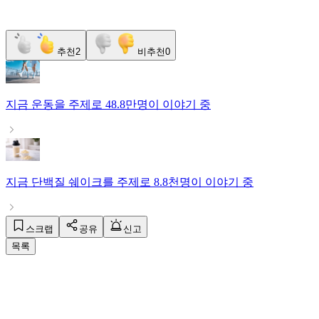
추천
2
비추천
0
지금
운동
을 주제로
48.8만명
이 이야기 중
지금
단백질 쉐이크
를 주제로
8.8천명
이 이야기 중
스크랩
공유
신고
목록