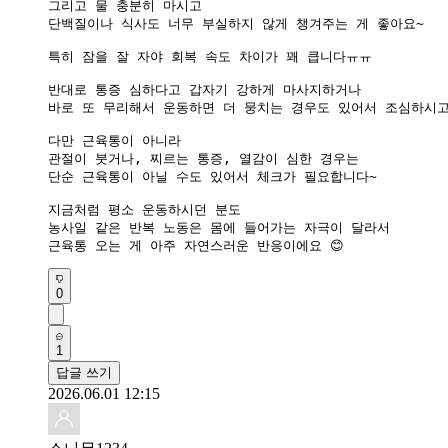
그리고 물 충분히 마시고

단백질이나 식사도 너무 부실하지 않게 챙겨주는 게 좋아요~

특히 잠을 잘 자야 회복 속도 차이가 꽤 큽니다ㅠㅠ

반대로 통증 심하다고 갑자기 강하게 마사지하거나

바로 또 무리해서 운동하면 더 뭉치는 경우도 있어서 조심하시고
다만 근육통이 아니라

관절이 붓거나, 찌르는 통증, 열감이 심한 경우는

단순 근육통이 아닐 수도 있어서 체크가 필요합니다~

지금처럼 평소 운동하시던 분도

농사일 같은 반복 노동은 몸에 들어가는 자극이 달라서

근육통 오는 게 아주 자연스러운 반응이에요 😊
0
1
답글 쓰기
2026.06.01 12:15