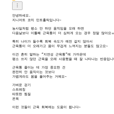
안녕하세요.

지니어트 코치 민트홀릭입니다~

농사일처럼 평소 안 하던 움직임을 오래 하면

다음날보다 이틀째 근육통이 더 심하게 오는 경우 정말 많아요ㅠ
특히 나이가 들수록 회복 속도가 예전 같지 않아서

근육통이 더 오래가고 몸이 무겁게 느껴지는 분들도 많고요~

이건 흔히 말하는 “지연성 근육통”에 가까운데

평소 쓰지 않던 근육을 오래 사용했을 때 잘 나타나는 반응입니다
근육통 줄이는 데 가장 중요한 건

완전히 안 움직이는 것보다

가볍게라도 몸을 풀어주는 거예요~

가벼운 걷기

스트레칭

따뜻한 찜질

온욕

이런 것들이 근육 회복에는 도움이 됩니다~
