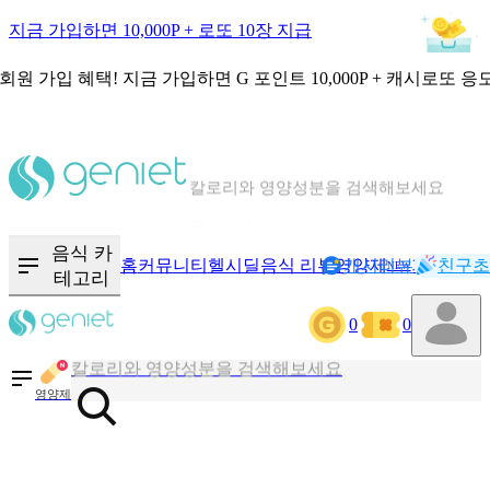
지금 가입하면 10,000P + 로또 10장 지급
회원 가입 혜택!
지금 가입하면
G 포인트 10,000P + 캐시로또 응
칼로리와 영양성분을 검색해보세요
혈당 · 다이어트 음식 검색해보세요
음식 · 영양제 리뷰를 찾아보세요
음식 카
홈
커뮤니티
헬시딜
음식 리뷰
영양제
캐시리뷰
기록
친구초
NEW
테고리
0
0
칼로리와 영양성분을 검색해보세요
혈당 · 다이어트 음식 검색해보세요
영양제
음식 · 영양제 리뷰를 찾아보세요