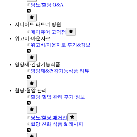
당뇨/혈당 Q&A
지니어트 파트너 병원
메이퓨어 고덕점
위고비·마운자로
위고비/마운자로 후기&정보
영양제·건강기능식품
영양제&건강기능식품 리뷰
혈당·혈압 관리
혈당·혈압 관리 후기·정보
당뇨/혈당 매거진
혈당 친화 식품 & 레시피