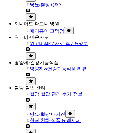
당뇨/혈당 Q&A
지니어트 파트너 병원
메이퓨어 고덕점
위고비·마운자로
위고비/마운자로 후기&정보
영양제·건강기능식품
영양제&건강기능식품 리뷰
혈당·혈압 관리
혈당·혈압 관리 후기·정보
당뇨/혈당 매거진
혈당 친화 식품 & 레시피