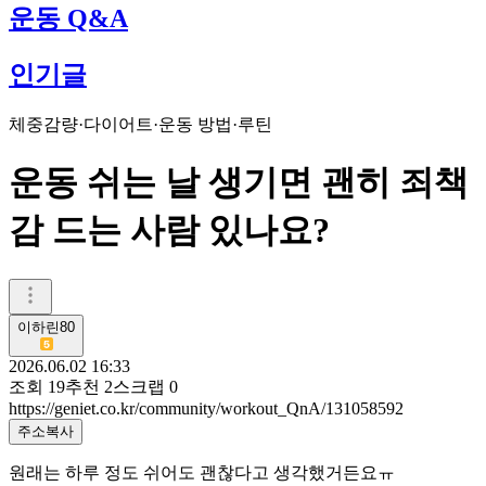
운동 Q&A
인기글
체중감량·다이어트
·
운동 방법·루틴
운동 쉬는 날 생기면 괜히 죄책
감 드는 사람 있나요?
이하린80
2026.06.02 16:33
조회
19
추천
2
스크랩
0
https://geniet.co.kr/community/workout_QnA/131058592
주소복사
원래는 하루 정도 쉬어도 괜찮다고 생각했거든요ㅠ