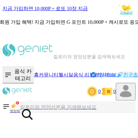
지금 가입하면 10,000P + 로또 10장 지급
회원 가입 혜택!
지금 가입하면
G 포인트 10,000P + 캐시로또 응
칼로리와 영양성분을 검색해보세요
혈당 · 다이어트 음식 검색해보세요
음식 카
홈
커뮤니티
헬시딜
음식 리뷰
영양제
캐시리뷰
기록
친구초
NEW
테고리
음식 · 영양제 리뷰를 찾아보세요
0
0
칼로리와 영양성분을 검색해보세요
영양제
혈당 · 다이어트 음식 검색해보세요
음식 · 영양제 리뷰를 찾아보세요