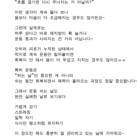
“흐름 끊기면 다시 무너지는 거 아닐까?”

이런 생각이 계속 들다 보니

몸보다 마음이 더 조급해지는 경우도 많거든요~

그런데 실제로는

하루 쉰다고 바로 체지방이 확 늘거나

운동 효과가 사라지는 건 거의 아닙니다~

오히려 피로가 누적된 상태에서

억지로 계속 운동만 밀어붙이면

회복이 안 돼서 몸이 더 무겁고 지치는 경우도 많아요ㅠㅠ

특히 운동은

“하는 날”만 중요한 게 아니라

쉬는 동안 회복되면서 체력이 올라오는 과정도 정말 중요합니다~
그래서 운동 쉬는 날도

완전 실패한 날로 보기보다

가볍게 걷기

스트레칭

일찍 자기

식사만 평소처럼 유지하기

이 정도만 해도 충분히 잘 관리하고 있는 날에 가까워요~
