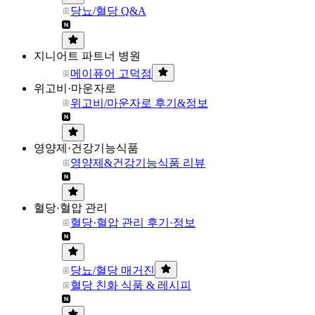
당뇨/혈당 Q&A
지니어트 파트너 병원
메이퓨어 고덕점
위고비·마운자로
위고비/마운자로 후기&정보
영양제·건강기능식품
영양제&건강기능식품 리뷰
혈당·혈압 관리
혈당·혈압 관리 후기·정보
당뇨/혈당 매거진
혈당 친화 식품 & 레시피