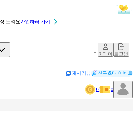
0장
드려요
가입하러 가기
마이페이지
로그인
캐시리뷰
친구초대 이벤트
0
0