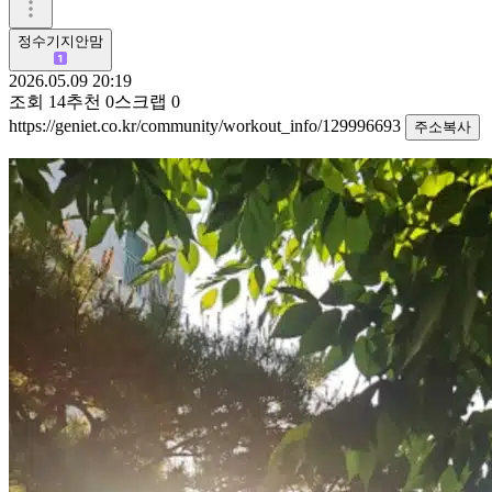
정수기지안맘
2026.05.09 20:19
조회
14
추천
0
스크랩
0
https://geniet.co.kr/community/workout_info/129996693
주소복사