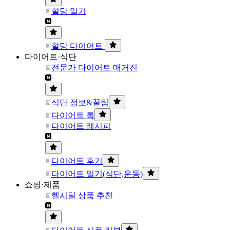
혈당 일기
혈당 다이어트
다이어트·식단
전문가 다이어트 매거진
식단 정보&꿀팁
다이어트 톡
다이어트 레시피
다이어트 후기
다이어트 일기(식단,운동)
쇼핑·제품
헬시딜 상품 추천