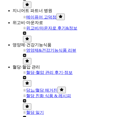
지니어트 파트너 병원
메이퓨어 고덕점
위고비·마운자로
위고비/마운자로 후기&정보
영양제·건강기능식품
영양제&건강기능식품 리뷰
혈당·혈압 관리
혈당·혈압 관리 후기·정보
당뇨/혈당 매거진
혈당 친화 식품 & 레시피
혈당 일기