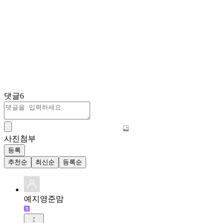
댓글
6
사진첨부
등록
추천순
최신순
등록순
예지영준맘