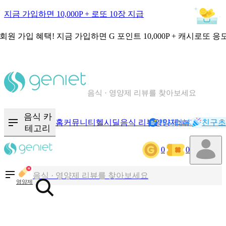
지금 가입하면 10,000P + 로또 10장 지급
회원 가입 혜택!
지금 가입하면
G 포인트 10,000P + 캐시로또 응
칼로리와 영양성분을 검색해보세요
혈당 · 다이어트 음식 검색해보세요
음식 카
홈
커뮤니티
헬시딜
음식 리뷰
영양제
캐시리뷰
기록
친구초
NEW
테고리
음식 · 영양제 리뷰를 찾아보세요
0
0
칼로리와 영양성분을 검색해보세요
영양제
혈당 · 다이어트 음식 검색해보세요
음식 · 영양제 리뷰를 찾아보세요