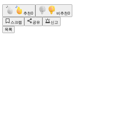
추천
0
비추천
0
스크랩
공유
신고
목록