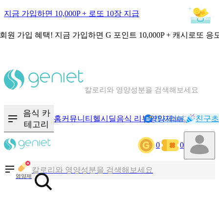
지금 가입하면 10,000P + 로또 10장 지급
회원 가입 혜택!
지금 가입하면
G 포인트 10,000P + 캐시로또 응
칼로리와 영양성분을 검색해보세요
혈당 · 다이어트 음식 검색해보세요
음식 카
홈
커뮤니티
헬시딜
음식 리뷰
영양제
캐시리뷰
기록
친구초
NEW
테고리
음식 · 영양제 리뷰를 찾아보세요
0
0
칼로리와 영양성분을 검색해보세요
영양제
혈당 · 다이어트 음식 검색해보세요
음식 · 영양제 리뷰를 찾아보세요