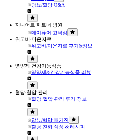
당뇨/혈당 Q&A
지니어트 파트너 병원
메이퓨어 고덕점
위고비·마운자로
위고비/마운자로 후기&정보
영양제·건강기능식품
영양제&건강기능식품 리뷰
혈당·혈압 관리
혈당·혈압 관리 후기·정보
당뇨/혈당 매거진
혈당 친화 식품 & 레시피