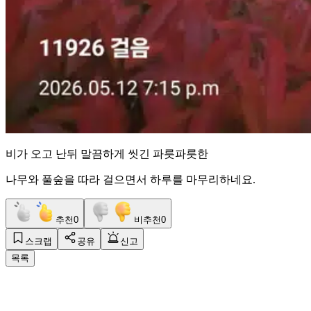
비가 오고 난뒤 말끔하게 씻긴 파릇파릇한
나무와 풀숲을 따라 걸으면서 하루를 마무리하네요.
추천
0
비추천
0
스크랩
공유
신고
목록