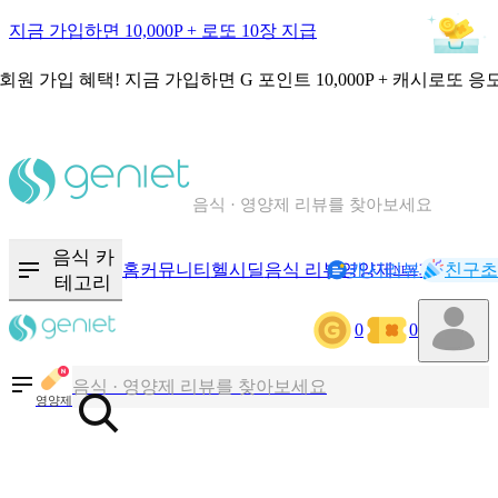
지금 가입하면 10,000P + 로또 10장 지급
회원 가입 혜택!
지금 가입하면
G 포인트 10,000P + 캐시로또 응
칼로리와 영양성분을 검색해보세요
혈당 · 다이어트 음식 검색해보세요
음식 · 영양제 리뷰를 찾아보세요
음식 카
홈
커뮤니티
헬시딜
음식 리뷰
영양제
캐시리뷰
기록
친구초
NEW
테고리
칼로리와 영양성분을 검색해보세요
0
0
혈당 · 다이어트 음식 검색해보세요
음식 · 영양제 리뷰를 찾아보세요
영양제