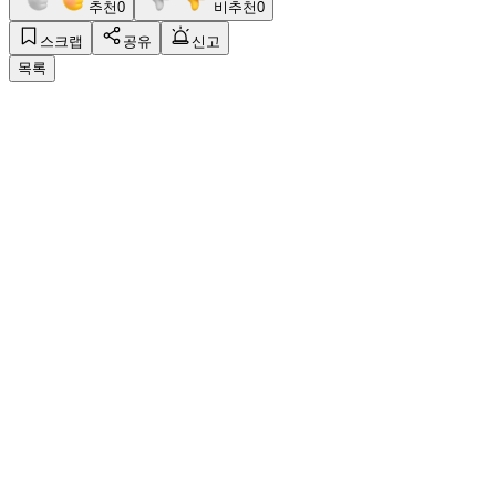
추천
0
비추천
0
스크랩
공유
신고
목록