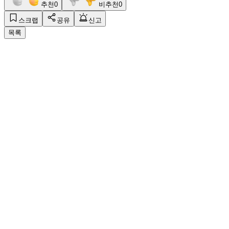
추천
0
비추천
0
스크랩
공유
신고
목록