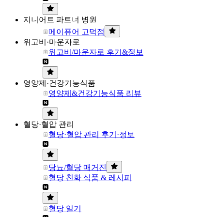
지니어트 파트너 병원
메이퓨어 고덕점
위고비·마운자로
위고비/마운자로 후기&정보
영양제·건강기능식품
영양제&건강기능식품 리뷰
혈당·혈압 관리
혈당·혈압 관리 후기·정보
당뇨/혈당 매거진
혈당 친화 식품 & 레시피
혈당 일기