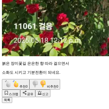
붉은 장미꽃길 은은한 향 따라 걸으면서
소화도 시키고 기분전환이 되네요.
추천
0
비추천
0
스크랩
공유
신고
목록