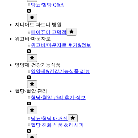
당뇨/혈당 Q&A
지니어트 파트너 병원
메이퓨어 고덕점
위고비·마운자로
위고비/마운자로 후기&정보
영양제·건강기능식품
영양제&건강기능식품 리뷰
혈당·혈압 관리
혈당·혈압 관리 후기·정보
당뇨/혈당 매거진
혈당 친화 식품 & 레시피