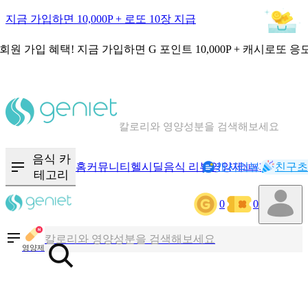
지금 가입하면 10,000P + 로또 10장 지급
회원 가입 혜택!
지금 가입하면
G 포인트 10,000P + 캐시로또 응
칼로리와 영양성분을 검색해보세요
혈당 · 다이어트 음식 검색해보세요
음식 카
홈
커뮤니티
헬시딜
음식 리뷰
영양제
캐시리뷰
기록
친구초
NEW
테고리
음식 · 영양제 리뷰를 찾아보세요
0
0
칼로리와 영양성분을 검색해보세요
영양제
혈당 · 다이어트 음식 검색해보세요
음식 · 영양제 리뷰를 찾아보세요