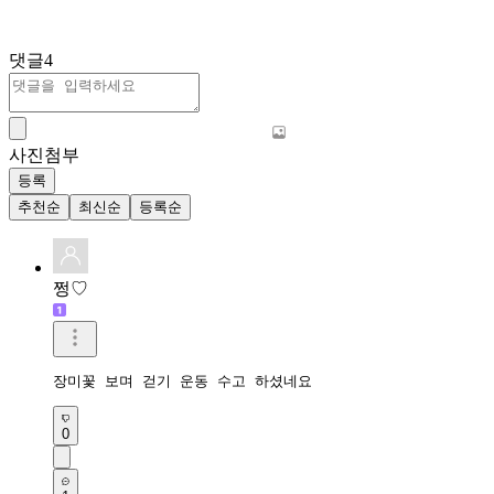
댓글
4
사진첨부
등록
추천순
최신순
등록순
쩡♡
장미꽃 보며 걷기 운동 수고 하셨네요
0