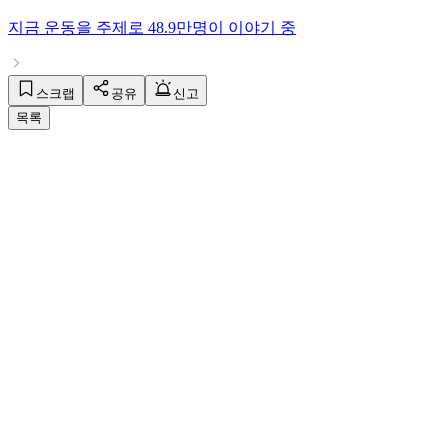
지금
운동
을 주제로
48.9만명
이 이야기 중
스크랩
공유
신고
목록