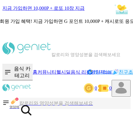
지금 가입하면 10,000P + 로또 10장 지급
회원 가입 혜택!
지금 가입하면
G 포인트 10,000P + 캐시로또 응
칼로리와 영양성분을 검색해보세요
혈당 · 다이어트 음식 검색해보세요
음식 카
홈
커뮤니티
헬시딜
음식 리뷰
영양제
캐시리뷰
기록
친구초
NEW
테고리
음식 · 영양제 리뷰를 찾아보세요
0
0
칼로리와 영양성분을 검색해보세요
영양제
혈당 · 다이어트 음식 검색해보세요
음식 · 영양제 리뷰를 찾아보세요