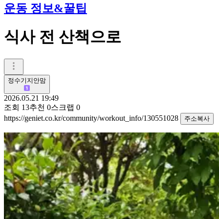
운동 정보&꿀팁
식사 전 산책으로
정수기지안맘
2026.05.21 19:49
조회
13
추천
0
스크랩
0
https://geniet.co.kr/community/workout_info/130551028
주소복사