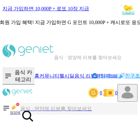
지금 가입하면 10,000P + 로또 10장 지급
회원 가입 혜택!
지금 가입하면
G 포인트 10,000P + 캐시로또 응
칼로리와 영양성분을 검색해보세요
혈당 · 다이어트 음식 검색해보세요
음식 · 영양제 리뷰를 찾아보세요
음식 카
홈
커뮤니티
헬시딜
음식 리뷰
영양제
캐시리뷰
기록
친구초
NEW
테고리
칼로리와 영양성분을 검색해보세요
0
0
혈당 · 다이어트 음식 검색해보세요
음식 · 영양제 리뷰를 찾아보세요
영양제