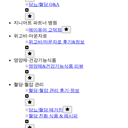
당뇨/혈당 Q&A
지니어트 파트너 병원
메이퓨어 고덕점
위고비·마운자로
위고비/마운자로 후기&정보
영양제·건강기능식품
영양제&건강기능식품 리뷰
혈당·혈압 관리
혈당·혈압 관리 후기·정보
당뇨/혈당 매거진
혈당 친화 식품 & 레시피