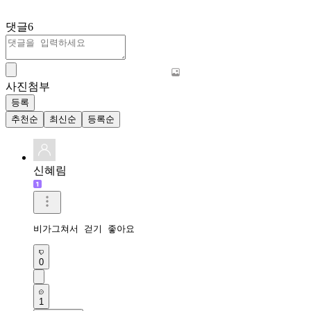
댓글
6
사진첨부
등록
추천순
최신순
등록순
신혜림
비가그쳐서 걷기 좋아요
0
1