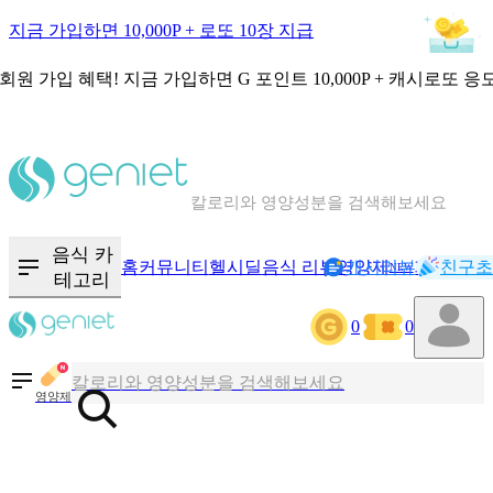
지금 가입하면 10,000P + 로또 10장 지급
회원 가입 혜택!
지금 가입하면
G 포인트 10,000P + 캐시로또 응
칼로리와 영양성분을 검색해보세요
혈당 · 다이어트 음식 검색해보세요
음식 카
홈
커뮤니티
헬시딜
음식 리뷰
영양제
캐시리뷰
기록
친구초
NEW
테고리
음식 · 영양제 리뷰를 찾아보세요
0
0
칼로리와 영양성분을 검색해보세요
영양제
혈당 · 다이어트 음식 검색해보세요
음식 · 영양제 리뷰를 찾아보세요