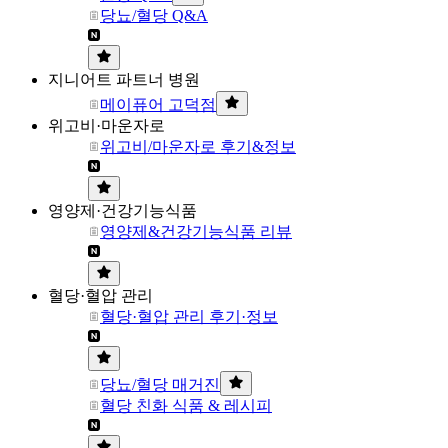
당뇨/혈당 Q&A
지니어트 파트너 병원
메이퓨어 고덕점
위고비·마운자로
위고비/마운자로 후기&정보
영양제·건강기능식품
영양제&건강기능식품 리뷰
혈당·혈압 관리
혈당·혈압 관리 후기·정보
당뇨/혈당 매거진
혈당 친화 식품 & 레시피