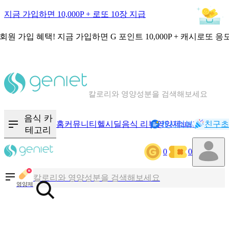
지금 가입하면 10,000P + 로또 10장 지급
회원 가입 혜택!
지금 가입하면
G 포인트 10,000P + 캐시로또 응
칼로리와 영양성분을 검색해보세요
혈당 · 다이어트 음식 검색해보세요
음식 카
홈
커뮤니티
헬시딜
음식 리뷰
영양제
캐시리뷰
기록
친구초
NEW
테고리
음식 · 영양제 리뷰를 찾아보세요
0
0
칼로리와 영양성분을 검색해보세요
영양제
혈당 · 다이어트 음식 검색해보세요
음식 · 영양제 리뷰를 찾아보세요