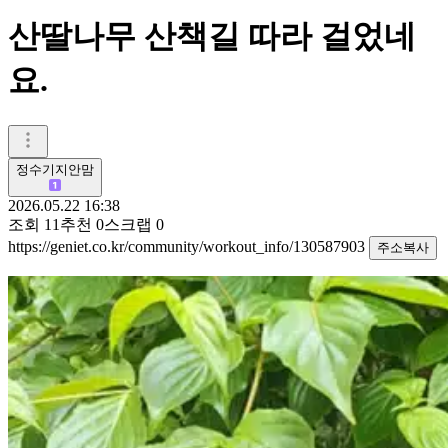
산딸나무 산책길 따라 걸었네
요.
정수기지안맘
2026.05.22 16:38
조회
11
추천
0
스크랩
0
https://geniet.co.kr/community/workout_info/130587903
주소복사