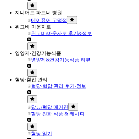
지니어트 파트너 병원
메이퓨어 고덕점
위고비·마운자로
위고비/마운자로 후기&정보
영양제·건강기능식품
영양제&건강기능식품 리뷰
혈당·혈압 관리
혈당·혈압 관리 후기·정보
당뇨/혈당 매거진
혈당 친화 식품 & 레시피
혈당 일기