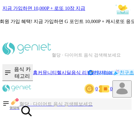
지금 가입하면 10,000P + 로또 10장 지급
회원 가입 혜택!
지금 가입하면
G 포인트 10,000P + 캐시로또 응
칼로리와 영양성분을 검색해보세요
혈당 · 다이어트 음식 검색해보세요
음식 · 영양제 리뷰를 찾아보세요
음식 카
홈
커뮤니티
헬시딜
음식 리뷰
영양제
캐시리뷰
기록
친구초
NEW
테고리
0
0
칼로리와 영양성분을 검색해보세요
혈당 · 다이어트 음식 검색해보세요
영양제
음식 · 영양제 리뷰를 찾아보세요