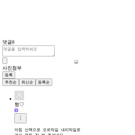
댓글
8
사진첨부
등록
추천순
최신순
등록순
쩡♡
아침 산책으로 오르막길 내리막길로 
