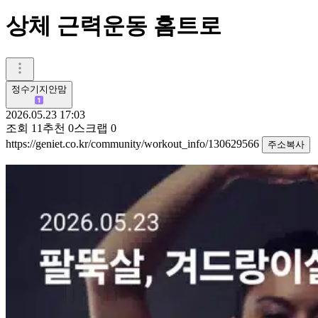
상체 근력운동 홈트로
정수기지안맘
2026.05.23 17:03
조회
11
추천
0
스크랩
0
https://geniet.co.kr/community/workout_info/130629566
주소복사