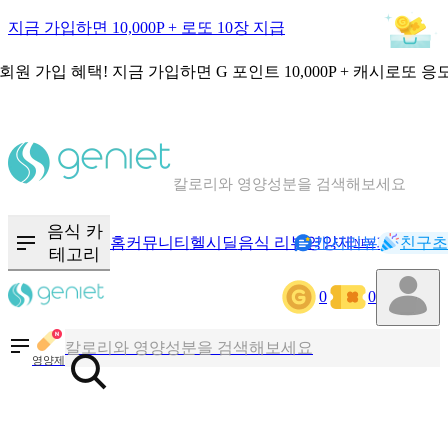
지금 가입하면 10,000P + 로또 10장 지급
회원 가입 혜택!
지금 가입하면
G 포인트 10,000P + 캐시로또 응
칼로리와 영양성분을 검색해보세요
혈당 · 다이어트 음식 검색해보세요
음식 · 영양제 리뷰를 찾아보세요
음식 카
홈
커뮤니티
헬시딜
음식 리뷰
영양제
캐시리뷰
기록
친구초
NEW
테고리
0
0
칼로리와 영양성분을 검색해보세요
혈당 · 다이어트 음식 검색해보세요
영양제
음식 · 영양제 리뷰를 찾아보세요