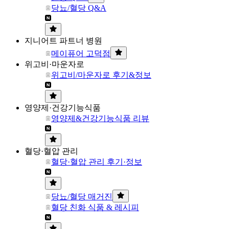
당뇨/혈당 Q&A
지니어트 파트너 병원
메이퓨어 고덕점
위고비·마운자로
위고비/마운자로 후기&정보
영양제·건강기능식품
영양제&건강기능식품 리뷰
혈당·혈압 관리
혈당·혈압 관리 후기·정보
당뇨/혈당 매거진
혈당 친화 식품 & 레시피