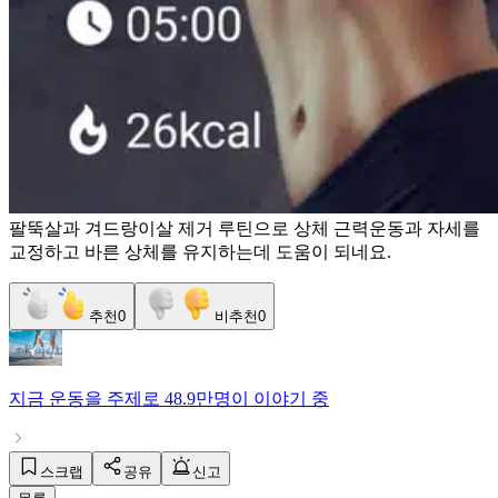
팔뚝살과 겨드랑이살 제거 루틴으로 상체 근력운동과 자세를
교정하고 바른 상체를 유지하는데 도움이 되네요.
추천
0
비추천
0
지금
운동
을 주제로
48.9만명
이 이야기 중
스크랩
공유
신고