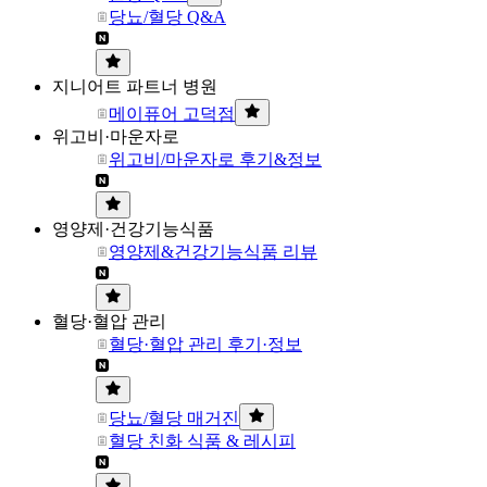
당뇨/혈당 Q&A
지니어트 파트너 병원
메이퓨어 고덕점
위고비·마운자로
위고비/마운자로 후기&정보
영양제·건강기능식품
영양제&건강기능식품 리뷰
혈당·혈압 관리
혈당·혈압 관리 후기·정보
당뇨/혈당 매거진
혈당 친화 식품 & 레시피