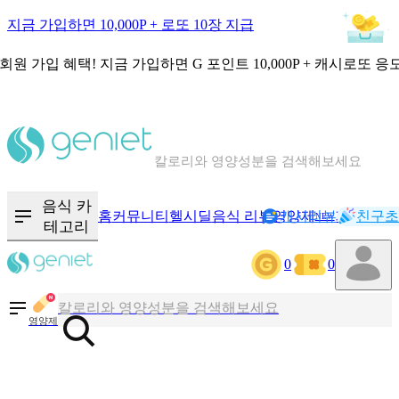
지금 가입하면 10,000P + 로또 10장 지급
회원 가입 혜택!
지금 가입하면
G 포인트 10,000P + 캐시로또 응
칼로리와 영양성분을 검색해보세요
혈당 · 다이어트 음식 검색해보세요
음식 · 영양제 리뷰를 찾아보세요
음식 카
홈
커뮤니티
헬시딜
음식 리뷰
영양제
캐시리뷰
기록
친구초
NEW
테고리
0
0
칼로리와 영양성분을 검색해보세요
혈당 · 다이어트 음식 검색해보세요
영양제
음식 · 영양제 리뷰를 찾아보세요