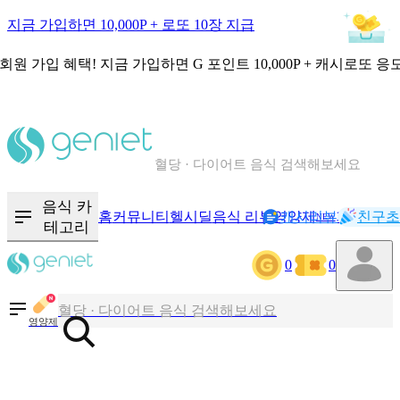
지금 가입하면 10,000P + 로또 10장 지급
회원 가입 혜택!
지금 가입하면
G 포인트 10,000P + 캐시로또 응
칼로리와 영양성분을 검색해보세요
혈당 · 다이어트 음식 검색해보세요
음식 · 영양제 리뷰를 찾아보세요
음식 카
홈
커뮤니티
헬시딜
음식 리뷰
영양제
캐시리뷰
기록
친구초
NEW
테고리
0
0
칼로리와 영양성분을 검색해보세요
혈당 · 다이어트 음식 검색해보세요
영양제
음식 · 영양제 리뷰를 찾아보세요