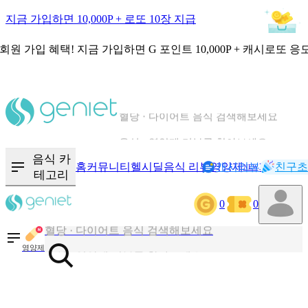
지금 가입하면 10,000P + 로또 10장 지급
회원 가입 혜택!
지금 가입하면
G 포인트 10,000P + 캐시로또 응
칼로리와 영양성분을 검색해보세요
혈당 · 다이어트 음식 검색해보세요
음식 · 영양제 리뷰를 찾아보세요
음식 카
홈
커뮤니티
헬시딜
음식 리뷰
영양제
캐시리뷰
기록
친구초
NEW
테고리
칼로리와 영양성분을 검색해보세요
0
0
혈당 · 다이어트 음식 검색해보세요
음식 · 영양제 리뷰를 찾아보세요
영양제