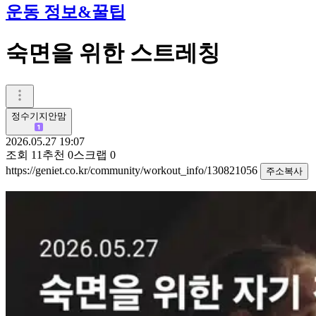
운동 정보&꿀팁
숙면을 위한 스트레칭
정수기지안맘
2026.05.27 19:07
조회
11
추천
0
스크랩
0
https://geniet.co.kr/community/workout_info/130821056
주소복사