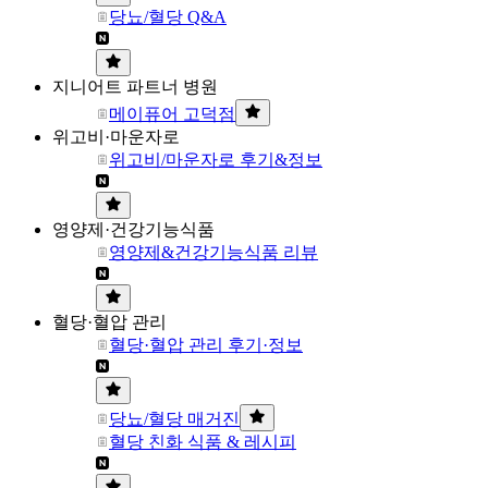
당뇨/혈당 Q&A
지니어트 파트너 병원
메이퓨어 고덕점
위고비·마운자로
위고비/마운자로 후기&정보
영양제·건강기능식품
영양제&건강기능식품 리뷰
혈당·혈압 관리
혈당·혈압 관리 후기·정보
당뇨/혈당 매거진
혈당 친화 식품 & 레시피