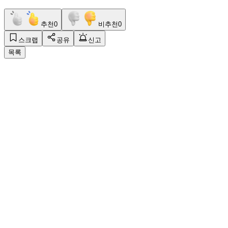
추천
0
비추천
0
스크랩
공유
신고
목록