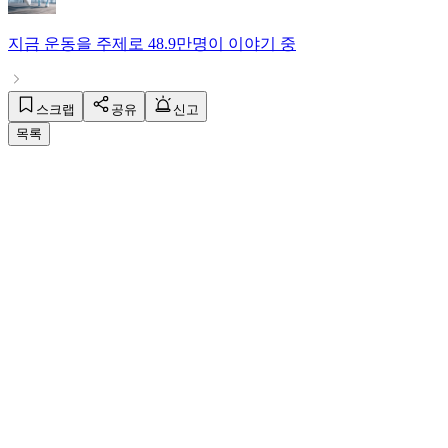
지금
운동
을 주제로
48.9만명
이 이야기 중
스크랩
공유
신고
목록