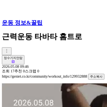
운동 정보&꿀팁
근력운동 타바타 홈트로
정수기지안맘
2026.05.08 09:46
조회
17
추천
0
스크랩
0
https://geniet.co.kr/community/workout_info/129932888
주소복사