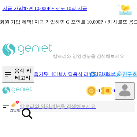
지금 가입하면 10,000P + 로또 10장 지급
회원 가입 혜택!
지금 가입하면
G 포인트 10,000P + 캐시로또 응
칼로리와 영양성분을 검색해보세요
혈당 · 다이어트 음식 검색해보세요
음식 · 영양제 리뷰를 찾아보세요
음식 카
홈
커뮤니티
헬시딜
음식 리뷰
영양제
캐시리뷰
기록
친구초
NEW
테고리
0
0
칼로리와 영양성분을 검색해보세요
혈당 · 다이어트 음식 검색해보세요
영양제
음식 · 영양제 리뷰를 찾아보세요