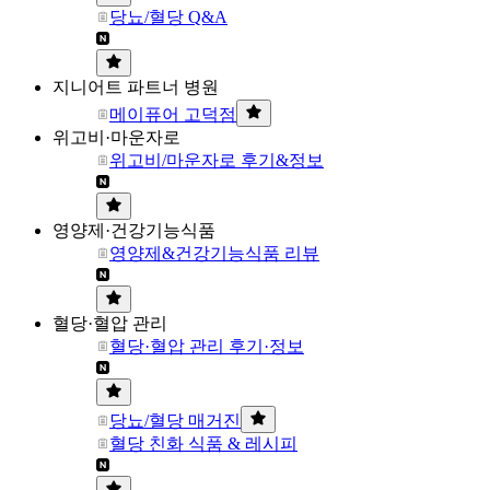
당뇨/혈당 Q&A
지니어트 파트너 병원
메이퓨어 고덕점
위고비·마운자로
위고비/마운자로 후기&정보
영양제·건강기능식품
영양제&건강기능식품 리뷰
혈당·혈압 관리
혈당·혈압 관리 후기·정보
당뇨/혈당 매거진
혈당 친화 식품 & 레시피