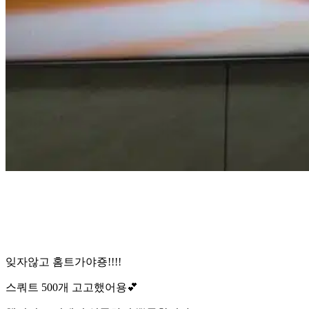
잊자않고 홈트가야죵!!!!
스쿼트 500개 고고했어용💕