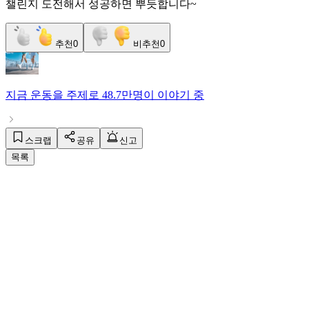
챌린지 도전해서 성공하면 뿌듯합니다~
추천
0
비추천
0
지금
운동
을 주제로
48.7만명
이 이야기 중
스크랩
공유
신고
목록