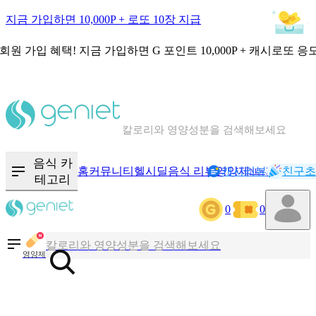
지금 가입하면 10,000P + 로또 10장 지급
회원 가입 혜택!
지금 가입하면
G 포인트 10,000P + 캐시로또 응
칼로리와 영양성분을 검색해보세요
혈당 · 다이어트 음식 검색해보세요
음식 카
홈
커뮤니티
헬시딜
음식 리뷰
영양제
캐시리뷰
기록
친구초
NEW
테고리
음식 · 영양제 리뷰를 찾아보세요
0
0
칼로리와 영양성분을 검색해보세요
영양제
혈당 · 다이어트 음식 검색해보세요
음식 · 영양제 리뷰를 찾아보세요