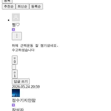
등록
추천순
최신순
등록순
쩡♡
하체 근력운동 잘 챙기셨네요.

수고하셨습니다
0
1
답글 쓰기
2026.05.24 20:59
정수기지안맘
작성자