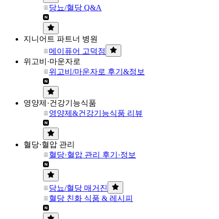
당뇨/혈당 Q&A
지니어트 파트너 병원
메이퓨어 고덕점
위고비·마운자로
위고비/마운자로 후기&정보
영양제·건강기능식품
영양제&건강기능식품 리뷰
혈당·혈압 관리
혈당·혈압 관리 후기·정보
당뇨/혈당 매거진
혈당 친화 식품 & 레시피