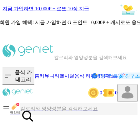
지금 가입하면 10,000P + 로또 10장 지급
회원 가입 혜택!
지금 가입하면
G 포인트 10,000P + 캐시로또 응
칼로리와 영양성분을 검색해보세요
혈당 · 다이어트 음식 검색해보세요
음식 · 영양제 리뷰를 찾아보세요
음식 카
홈
커뮤니티
헬시딜
음식 리뷰
영양제
캐시리뷰
기록
친구초
NEW
테고리
0
0
칼로리와 영양성분을 검색해보세요
혈당 · 다이어트 음식 검색해보세요
영양제
음식 · 영양제 리뷰를 찾아보세요