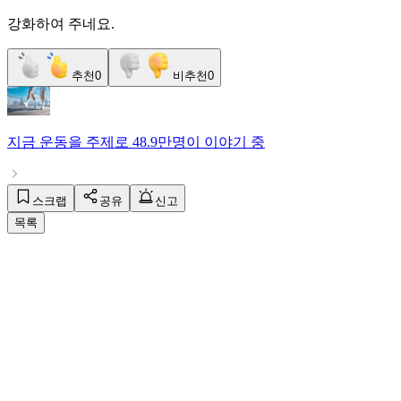
강화하여 주네요.
추천
0
비추천
0
지금
운동
을 주제로
48.9만명
이 이야기 중
스크랩
공유
신고
목록