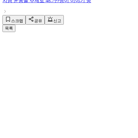
지금
운동
을 주제로
48.7만명
이 이야기 중
스크랩
공유
신고
목록