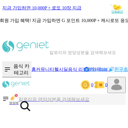
지금 가입하면 10,000P + 로또 10장 지급
회원 가입 혜택!
지금 가입하면
G 포인트 10,000P + 캐시로또 응
칼로리와 영양성분을 검색해보세요
혈당 · 다이어트 음식 검색해보세요
음식 카
홈
커뮤니티
헬시딜
음식 리뷰
영양제
캐시리뷰
기록
친구초
NEW
테고리
음식 · 영양제 리뷰를 찾아보세요
0
0
칼로리와 영양성분을 검색해보세요
영양제
혈당 · 다이어트 음식 검색해보세요
음식 · 영양제 리뷰를 찾아보세요