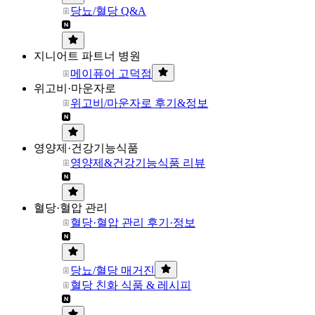
당뇨/혈당 Q&A
지니어트 파트너 병원
메이퓨어 고덕점
위고비·마운자로
위고비/마운자로 후기&정보
영양제·건강기능식품
영양제&건강기능식품 리뷰
혈당·혈압 관리
혈당·혈압 관리 후기·정보
당뇨/혈당 매거진
혈당 친화 식품 & 레시피