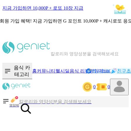
지금 가입하면 10,000P + 로또 10장 지급
회원 가입 혜택!
지금 가입하면
G 포인트 10,000P + 캐시로또 응
칼로리와 영양성분을 검색해보세요
혈당 · 다이어트 음식 검색해보세요
음식 카
홈
커뮤니티
헬시딜
음식 리뷰
영양제
캐시리뷰
기록
친구초
NEW
테고리
음식 · 영양제 리뷰를 찾아보세요
0
0
칼로리와 영양성분을 검색해보세요
영양제
혈당 · 다이어트 음식 검색해보세요
음식 · 영양제 리뷰를 찾아보세요