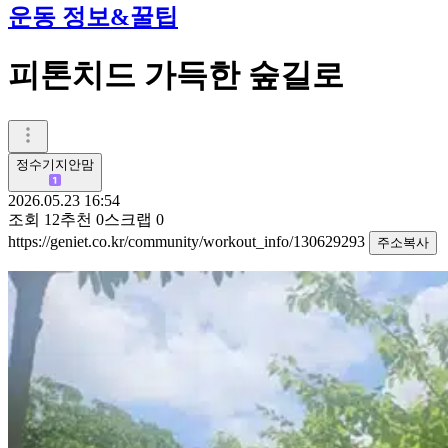
운동 정보&꿀팁
피톤치드 가득한 숲길로
정수기지안맘
2026.05.23 16:54
조회
12
추천
0
스크랩
0
https://geniet.co.kr/community/workout_info/130629293
주소복사