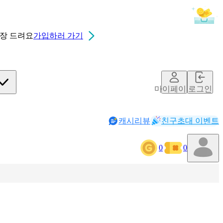
0장
드려요
가입하러 가기
마이페이지
로그인
캐시리뷰
친구초대 이벤트
0
0