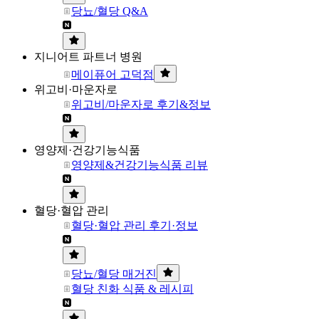
당뇨/혈당 Q&A
지니어트 파트너 병원
메이퓨어 고덕점
위고비·마운자로
위고비/마운자로 후기&정보
영양제·건강기능식품
영양제&건강기능식품 리뷰
혈당·혈압 관리
혈당·혈압 관리 후기·정보
당뇨/혈당 매거진
혈당 친화 식품 & 레시피