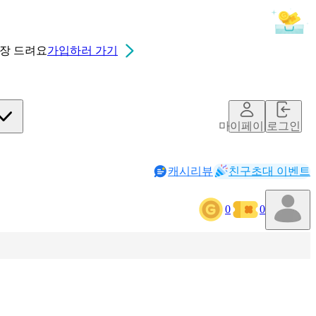
0장
드려요
가입하러 가기
마이페이지
로그인
캐시리뷰
친구초대 이벤트
0
0