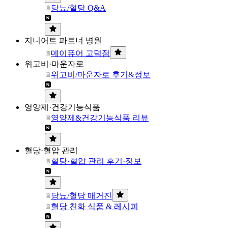
당뇨/혈당 Q&A
지니어트 파트너 병원
메이퓨어 고덕점
위고비·마운자로
위고비/마운자로 후기&정보
영양제·건강기능식품
영양제&건강기능식품 리뷰
혈당·혈압 관리
혈당·혈압 관리 후기·정보
당뇨/혈당 매거진
혈당 친화 식품 & 레시피