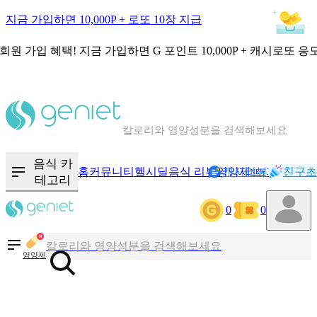
지금 가입하면 10,000P + 로또 10장 지급
회원 가입 혜택!
지금 가입하면
G 포인트 10,000P + 캐시로또 응
칼로리와 영양성분을 검색해보세요
혈당 · 다이어트 음식 검색해보세요
음식 카
홈
커뮤니티
헬시딜
음식 리뷰
영양제
캐시리뷰
기록
친구초
NEW
테고리
음식 · 영양제 리뷰를 찾아보세요
0
0
칼로리와 영양성분을 검색해보세요
영양제
혈당 · 다이어트 음식 검색해보세요
음식 · 영양제 리뷰를 찾아보세요