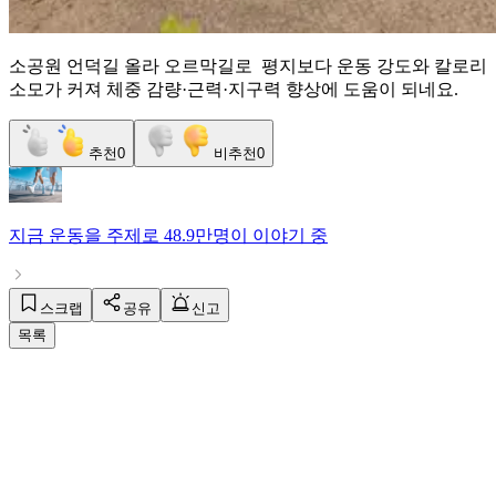
소공원 언덕길 올라 오르막길로 평지보다 운동 강도와 칼로리
소모가 커져 체중 감량·근력·지구력 향상에 도움이 되네요.
추천
0
비추천
0
지금
운동
을 주제로
48.9만명
이 이야기 중
스크랩
공유
신고
목록