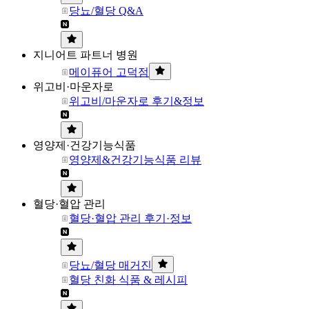
당뇨/혈당 Q&A
지니어트 파트너 병원
메이퓨어 고덕점
위고비·마운자로
위고비/마운자로 후기&정보
영양제·건강기능식품
영양제&건강기능식품 리뷰
혈당·혈압 관리
혈당·혈압 관리 후기·정보
당뇨/혈당 매거진
혈당 친화 식품 & 레시피