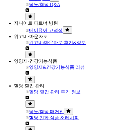
당뇨/혈당 Q&A
지니어트 파트너 병원
메이퓨어 고덕점
위고비·마운자로
위고비/마운자로 후기&정보
영양제·건강기능식품
영양제&건강기능식품 리뷰
혈당·혈압 관리
혈당·혈압 관리 후기·정보
당뇨/혈당 매거진
혈당 친화 식품 & 레시피