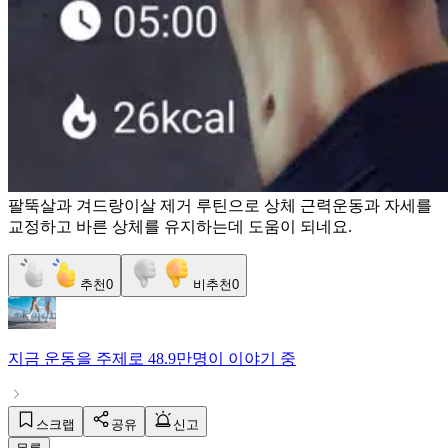
팔뚝살과 겨드랑이살 제거 루틴으로 상체 근력운동과 자세를
교정하고 바른 상체를 유지하는데 도움이 되네요.
추천
0
비추천
0
지금
운동
을 주제로
48.9만명
이 이야기 중
스크랩
공유
신고