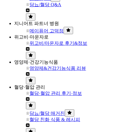
당뇨/혈당 Q&A
지니어트 파트너 병원
메이퓨어 고덕점
위고비·마운자로
위고비/마운자로 후기&정보
영양제·건강기능식품
영양제&건강기능식품 리뷰
혈당·혈압 관리
혈당·혈압 관리 후기·정보
당뇨/혈당 매거진
혈당 친화 식품 & 레시피