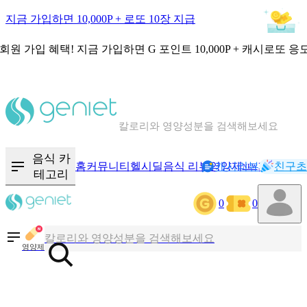
지금 가입하면 10,000P + 로또 10장 지급
회원 가입 혜택!
지금 가입하면
G 포인트 10,000P + 캐시로또 응
칼로리와 영양성분을 검색해보세요
혈당 · 다이어트 음식 검색해보세요
음식 카
홈
커뮤니티
헬시딜
음식 리뷰
영양제
캐시리뷰
기록
친구초
NEW
테고리
음식 · 영양제 리뷰를 찾아보세요
0
0
칼로리와 영양성분을 검색해보세요
영양제
혈당 · 다이어트 음식 검색해보세요
음식 · 영양제 리뷰를 찾아보세요