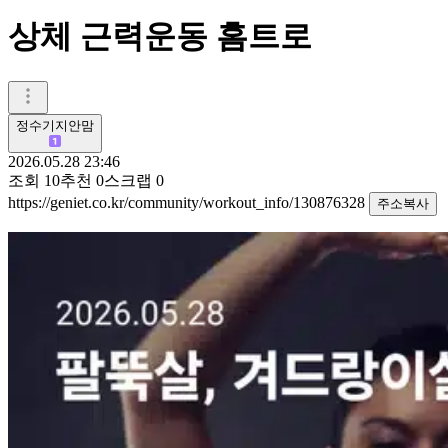
상체 근력운동 홈트로
정수기지안맘
2026.05.28 23:46
조회
10
추천
0
스크랩
0
https://geniet.co.kr/community/workout_info/130876328
주소복사