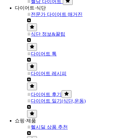
혈당 다이어트
다이어트·식단
전문가 다이어트 매거진
식단 정보&꿀팁
다이어트 톡
다이어트 레시피
다이어트 후기
다이어트 일기(식단,운동)
쇼핑·제품
헬시딜 상품 추천