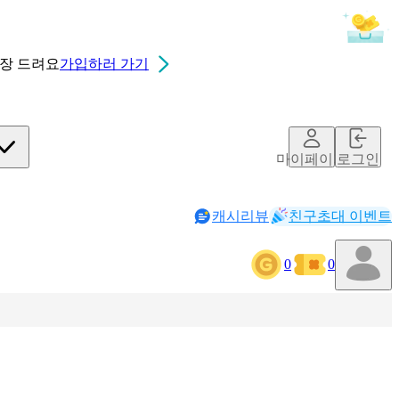
0장
드려요
가입하러 가기
마이페이지
로그인
캐시리뷰
친구초대 이벤트
0
0