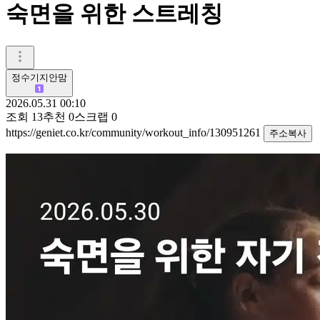
숙면을 위한 스트레칭
정수기지안맘
2026.05.31 00:10
조회
13
추천
0
스크랩
0
https://geniet.co.kr/community/workout_info/130951261
주소복사