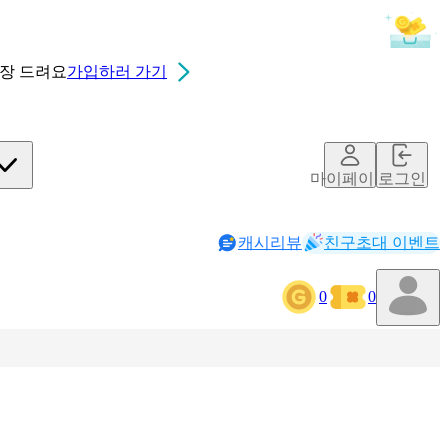
0장
드려요
가입하러 가기
마이페이지
로그인
캐시리뷰
친구초대 이벤트
0
0