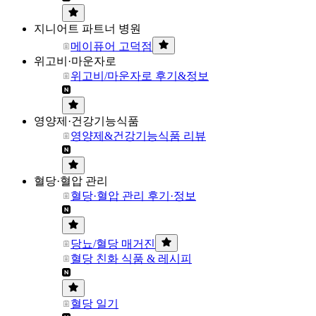
지니어트 파트너 병원
메이퓨어 고덕점
위고비·마운자로
위고비/마운자로 후기&정보
영양제·건강기능식품
영양제&건강기능식품 리뷰
혈당·혈압 관리
혈당·혈압 관리 후기·정보
당뇨/혈당 매거진
혈당 친화 식품 & 레시피
혈당 일기