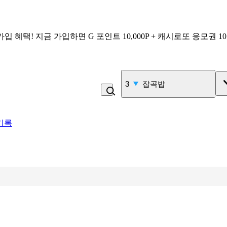
가입 혜택!
지금 가입하면
G 포인트 10,000P + 캐시로또 응모권 1
4
비_플레인 쿽
기록