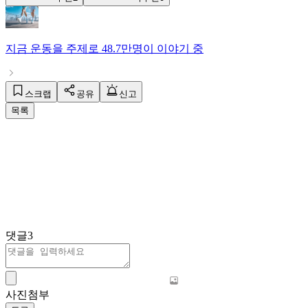
지금
운동
을 주제로
48.7만명
이 이야기 중
스크랩
공유
신고
목록
댓글
3
사진첨부