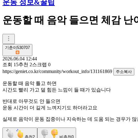
운동 정보&꿀팁
운동할 때 음악 들으면 체감 
기춘이530707
2026.06.04 12:44
조회
15
추천
2
스크랩
0
https://geniet.co.kr/community/workout_info/131161869
주소복사
운동할 때 음악 틀고 하면
시간도 빨리 가고 덜 힘든 느낌이 들 때가 있습니다
반대로 아무것도 안 들으면
운동 시간이 더 길게 느껴지기도 하더라고요
실제로 음악이 운동 집중이나 지속하는 데 도움 되는 경우가 많
추천
2
비추천
0