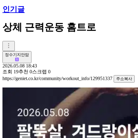
인기글
상체 근력운동 홈트로
정수기지안맘
2026.05.08 18:43
조회
19
추천
0
스크랩
0
https://geniet.co.kr/community/workout_info/129951337
주소복사