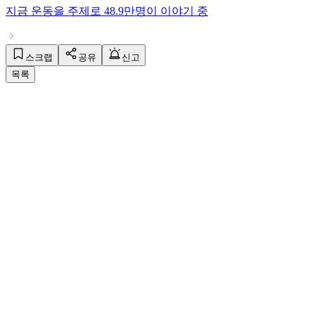
지금
운동
을 주제로
48.9만명
이 이야기 중
스크랩
공유
신고
목록