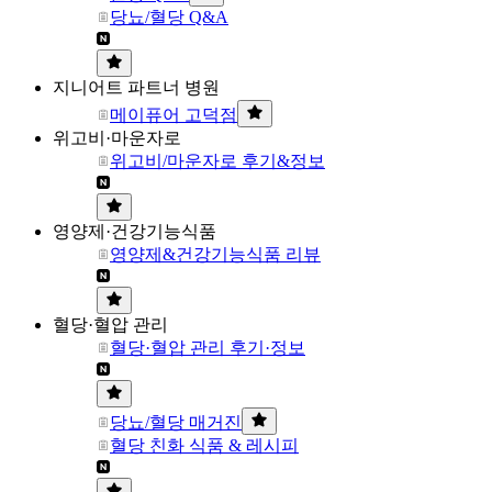
당뇨/혈당 Q&A
지니어트 파트너 병원
메이퓨어 고덕점
위고비·마운자로
위고비/마운자로 후기&정보
영양제·건강기능식품
영양제&건강기능식품 리뷰
혈당·혈압 관리
혈당·혈압 관리 후기·정보
당뇨/혈당 매거진
혈당 친화 식품 & 레시피