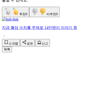
줄일 수 있네요.
추천
0
비추천
0
지금
혈당 수치
를 주제로
14만명
이 이야기 중
스크랩
공유
신고
목록