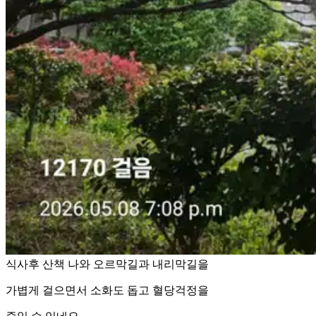
식사후 산책 나와 오르막길과 내리막길을
가볍게 걸으면서 소화도 돕고 혈당걱정을