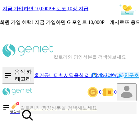
지금 가입하면 10,000P + 로또 10장 지급
회원 가입 혜택!
지금 가입하면
G 포인트 10,000P + 캐시로또 응
칼로리와 영양성분을 검색해보세요
혈당 · 다이어트 음식 검색해보세요
음식 카
홈
커뮤니티
헬시딜
음식 리뷰
영양제
캐시리뷰
기록
친구초
NEW
테고리
음식 · 영양제 리뷰를 찾아보세요
0
0
칼로리와 영양성분을 검색해보세요
영양제
혈당 · 다이어트 음식 검색해보세요
음식 · 영양제 리뷰를 찾아보세요