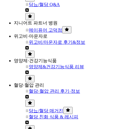
당뇨/혈당 Q&A
지니어트 파트너 병원
메이퓨어 고덕점
위고비·마운자로
위고비/마운자로 후기&정보
영양제·건강기능식품
영양제&건강기능식품 리뷰
혈당·혈압 관리
혈당·혈압 관리 후기·정보
당뇨/혈당 매거진
혈당 친화 식품 & 레시피