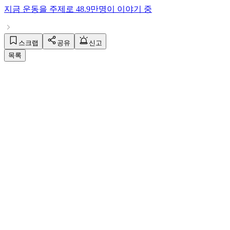
지금
운동
을 주제로
48.9만명
이 이야기 중
스크랩
공유
신고
목록