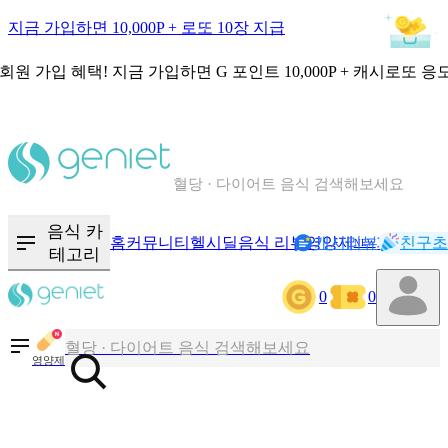
지금 가입하면 10,000P + 로또 10장 지급
회원 가입 혜택!
지금 가입하면
G 포인트 10,000P + 캐시로또 응
칼로리와 영양성분을 검색해보세요
혈당 · 다이어트 음식 검색해보세요
음식 · 영양제 리뷰를 찾아보세요
음식 카
홈
커뮤니티
헬시딜
음식 리뷰
영양제
캐시리뷰
기록
친구초
NEW
테고리
0
0
칼로리와 영양성분을 검색해보세요
혈당 · 다이어트 음식 검색해보세요
영양제
음식 · 영양제 리뷰를 찾아보세요