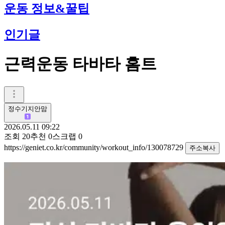
운동 정보&꿀팁
인기글
근력운동 타바타 홈트
정수기지안맘
2026.05.11 09:22
조회
20
추천
0
스크랩
0
https://geniet.co.kr/community/workout_info/130078729
주소복사