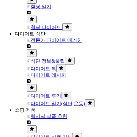
혈당 일기
혈당 다이어트
다이어트·식단
전문가 다이어트 매거진
식단 정보&꿀팁
다이어트 톡
다이어트 레시피
다이어트 후기
다이어트 일기(식단,운동)
쇼핑·제품
헬시딜 상품 추천