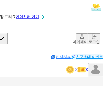
0장
드려요
가입하러 가기
마이페이지
로그인
캐시리뷰
친구초대 이벤트
0
0