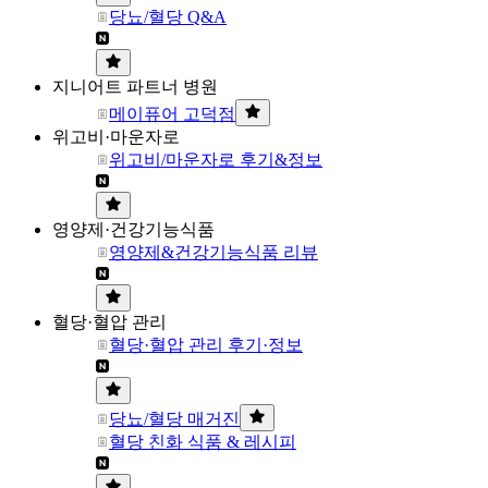
당뇨/혈당 Q&A
지니어트 파트너 병원
메이퓨어 고덕점
위고비·마운자로
위고비/마운자로 후기&정보
영양제·건강기능식품
영양제&건강기능식품 리뷰
혈당·혈압 관리
혈당·혈압 관리 후기·정보
당뇨/혈당 매거진
혈당 친화 식품 & 레시피