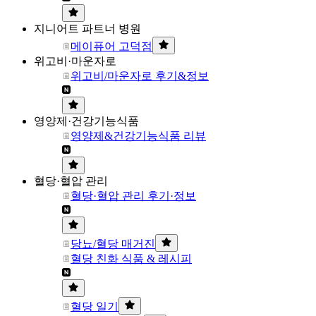
지니어트 파트너 병원
메이퓨어 고덕점
위고비·마운자로
위고비/마운자로 후기&정보
영양제·건강기능식품
영양제&건강기능식품 리뷰
혈당·혈압 관리
혈당·혈압 관리 후기·정보
당뇨/혈당 매거진
혈당 친화 식품 & 레시피
혈당 일기