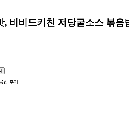
맛, 비비드키친 저당굴소스 볶음
사