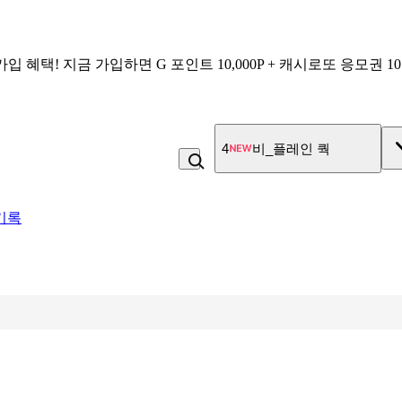
가입 혜택!
지금 가입하면
G 포인트 10,000P + 캐시로또 응모권 1
5
미각제빵소 더블스콘
기록