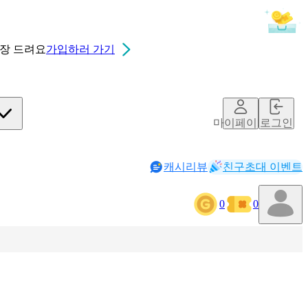
0장
드려요
가입하러 가기
마이페이지
로그인
캐시리뷰
친구초대 이벤트
0
0