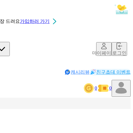
0장
드려요
가입하러 가기
마이페이지
로그인
캐시리뷰
친구초대 이벤트
0
0