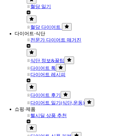
혈당 일기
혈당 다이어트
다이어트·식단
전문가 다이어트 매거진
식단 정보&꿀팁
다이어트 톡
다이어트 레시피
다이어트 후기
다이어트 일기(식단,운동)
쇼핑·제품
헬시딜 상품 추천