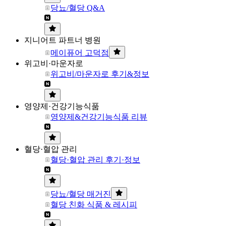
당뇨/혈당 Q&A
지니어트 파트너 병원
메이퓨어 고덕점
위고비·마운자로
위고비/마운자로 후기&정보
영양제·건강기능식품
영양제&건강기능식품 리뷰
혈당·혈압 관리
혈당·혈압 관리 후기·정보
당뇨/혈당 매거진
혈당 친화 식품 & 레시피