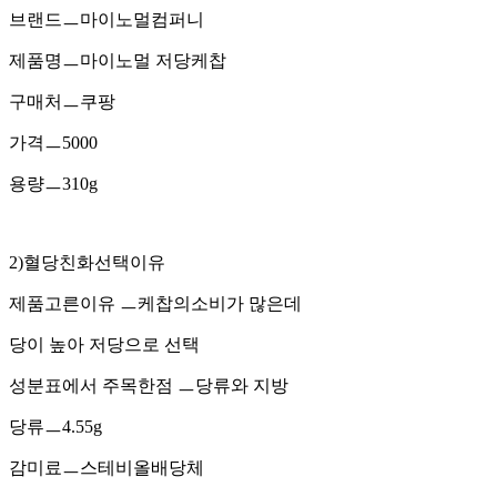
브랜드ㅡ마이노멀컴퍼니
제품명ㅡ마이노멀 저당케찹
구매처ㅡ쿠팡
가격ㅡ5000
용량ㅡ310g
2)혈당친화선택이유
제품고른이유 ㅡ케찹의소비가 많은데
당이 높아 저당으로 선택
성분표에서 주목한점 ㅡ당류와 지방
당류ㅡ4.55g
감미료ㅡ스테비올배당체