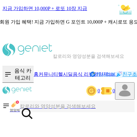
지금 가입하면 10,000P + 로또 10장 지급
회원 가입 혜택!
지금 가입하면
G 포인트 10,000P + 캐시로또 응
칼로리와 영양성분을 검색해보세요
혈당 · 다이어트 음식 검색해보세요
음식 카
홈
커뮤니티
헬시딜
음식 리뷰
영양제
캐시리뷰
기록
친구초
NEW
음식 · 영양제 리뷰를 찾아보세요
테고리
0
0
칼로리와 영양성분을 검색해보세요
영양제
혈당 · 다이어트 음식 검색해보세요
음식 · 영양제 리뷰를 찾아보세요