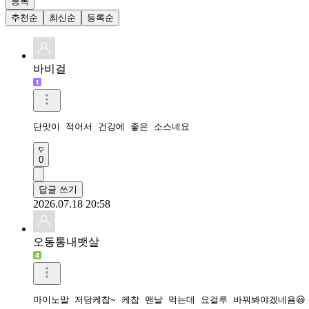
등록
추천순
최신순
등록순
바비걸
단맛이 적어서 건강에 좋은 소스네요
0
답글 쓰기
2026.07.18 20:58
오동통내뱃살
마이노말 저당케찹~ 케찹 맨날 먹는데 요걸루 바꿔봐야겠네욤😃