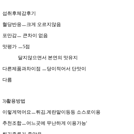
섭취후체감후기
혈당반응ㅡ크게 오르지않음
포만감ㅡ 큰차이 없음
맛평가 ㅡ5점
달지않으면서 본연의 맛유지
다른제품과차이점 ㅡ당이적어서 단맛이
다름
3)활용방법
이렇게먹어요ㅡ튀김.계란말이등등 소스로이용
추천조합ㅡ어느곳에 무난하게 이용가능'