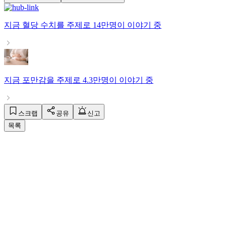
지금
혈당 수치
를 주제로
14만명
이 이야기 중
지금
포만감
을 주제로
4.3만명
이 이야기 중
스크랩
공유
신고
목록