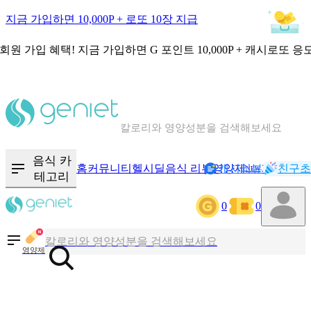
지금 가입하면 10,000P + 로또 10장 지급
회원 가입 혜택!
지금 가입하면
G 포인트 10,000P + 캐시로또 응
칼로리와 영양성분을 검색해보세요
혈당 · 다이어트 음식 검색해보세요
음식 카
홈
커뮤니티
헬시딜
음식 리뷰
영양제
캐시리뷰
기록
친구초
NEW
테고리
음식 · 영양제 리뷰를 찾아보세요
0
0
칼로리와 영양성분을 검색해보세요
영양제
혈당 · 다이어트 음식 검색해보세요
음식 · 영양제 리뷰를 찾아보세요