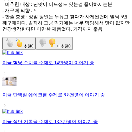
- 비추천 대상 : 단맛이 어느정도 잇는걸 좋아하시는분
- 재구매 의향 : Y
- 한줄 총평 : 정말 당없는 두유고 찾다가 사게된건데 벌써 5번
째구매이다. 솔직히 그냥 먹기에는 너무 밍밍해서 맛이 없지만
건강생각한다면 이만한 제품없다. 가격까지 좋음
추천
0
비추천
0
지금
혈당 수치
를 주제로
14만명
이 이야기 중
지금
단백질 쉐이크
를 주제로
8.8천명
이 이야기 중
지금
식단 기록
을 주제로
13.3만명
이 이야기 중