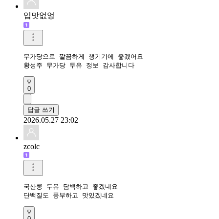
입맛없엉
무가당으로 깔끔하게 챙기기에 좋겠어요

황성주 무가당 두유 정보 감사합니다
0
답글 쓰기
2026.05.27 23:02
zcolc
국산콩 두유 담백하고 좋겠네요 

단백질도 풍부하고 맛있겠네요 
0