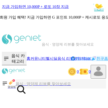
지금 가입하면 10,000P + 로또 10장 지급
회원 가입 혜택!
지금 가입하면
G 포인트 10,000P + 캐시로또 응
칼로리와 영양성분을 검색해보세요
혈당 · 다이어트 음식 검색해보세요
음식 · 영양제 리뷰를 찾아보세요
음식 카
홈
커뮤니티
헬시딜
음식 리뷰
영양제
캐시리뷰
기록
친구초
NEW
테고리
칼로리와 영양성분을 검색해보세요
0
0
혈당 · 다이어트 음식 검색해보세요
음식 · 영양제 리뷰를 찾아보세요
영양제