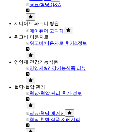
당뇨/혈당 Q&A
지니어트 파트너 병원
메이퓨어 고덕점
위고비·마운자로
위고비/마운자로 후기&정보
영양제·건강기능식품
영양제&건강기능식품 리뷰
혈당·혈압 관리
혈당·혈압 관리 후기·정보
당뇨/혈당 매거진
혈당 친화 식품 & 레시피