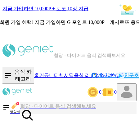
지금 가입하면 10,000P + 로또 10장 지급
회원 가입 혜택!
지금 가입하면
G 포인트 10,000P + 캐시로또 응
칼로리와 영양성분을 검색해보세요
혈당 · 다이어트 음식 검색해보세요
음식 · 영양제 리뷰를 찾아보세요
음식 카
홈
커뮤니티
헬시딜
음식 리뷰
영양제
캐시리뷰
기록
친구초
NEW
테고리
칼로리와 영양성분을 검색해보세요
0
0
혈당 · 다이어트 음식 검색해보세요
음식 · 영양제 리뷰를 찾아보세요
영양제