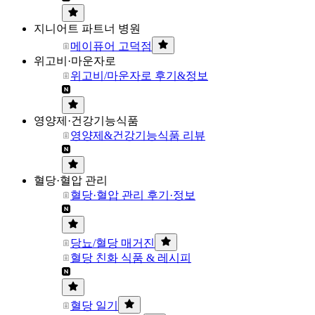
지니어트 파트너 병원
메이퓨어 고덕점
위고비·마운자로
위고비/마운자로 후기&정보
영양제·건강기능식품
영양제&건강기능식품 리뷰
혈당·혈압 관리
혈당·혈압 관리 후기·정보
당뇨/혈당 매거진
혈당 친화 식품 & 레시피
혈당 일기