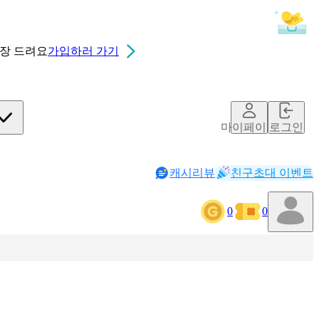
0장
드려요
가입하러 가기
마이페이지
로그인
캐시리뷰
친구초대 이벤트
0
0