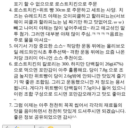
포기 할 수 없으므로 로스트치킨으로 주문
로스트치킨+위트 빵 30cm 로 주문하고 세트는 사양. 치
즈는 슈레드치즈 야채는 오이피클하고 할라피뇨는(서브
웨이 피클과 할라피뇨는 넘 짜기만 하고 맛없어요.ㅠㅠ)
빼고 나머지 야채는 많이 넣어주세요~ 라고 애교섞인 말
투 첨가. 그러면 대부분 야채 많이 주심.ㅋㅋㅋㅋ음료는
주로 물을 마셔요~
여기서 가장 중요한 소스~ 적당한 운동 뒤에는 올리브오
일 레드와인식초 후추선택~ 격한 운동 뒤에는 요즘 나온
저당 크리미 어니언 소스 추천이요.
로스트치킨의 칼로리는 300. 하지만 단백질이 26g(47%)
으로 먹으면 포만감이 아주 훌륭해요. 당이 7.8g 으로 조
금 높지만 위트빵이 당이 2.6g밖에 안되니깐 맛있게 즐기
기 딱 좋은 조합임. 그리고 운동했으니깐 저 정도는 용서
됩니다. 게다가 위트빵이 단백질이 7.5g이나 들어 있으니
이런 조합 구성으로 드시면 포만감오래가고 맛도 좋아요
~
그럼 이제는 아주 천천히 꼭꼭 씹어서 각각의 재료들의
맛을 음미하면서 천천히 맛있게 드셔주시면 되겠습니다.
좋은 정보 공유되었으면 감사^^