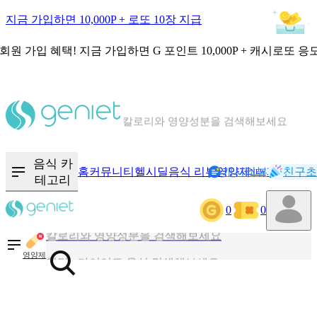
지금 가입하면 10,000P + 로또 10장 지급
회원 가입 혜택!
지금 가입하면
G 포인트 10,000P + 캐시로또 응
칼로리와 영양성분을 검색해보세요
혈당 · 다이어트 음식 검색해보세요
음식 · 영양제 리뷰를 찾아보세요
음식 카
홈
커뮤니티
헬시딜
음식 리뷰
영양제
캐시리뷰
기록
친구초
NEW
테고리
0
0
칼로리와 영양성분을 검색해보세요
혈당 · 다이어트 음식 검색해보세요
영양제
음식 · 영양제 리뷰를 찾아보세요