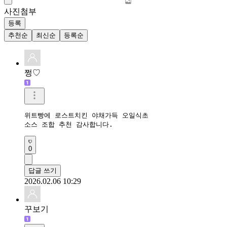
사진첨부
등록
추천순
최신순
등록순
쩡♡
위트빵에 로스트치킨 야채가득 오일식초

소스 조합 추천 감사합니다.
0
답글 쓰기
2026.02.06 10:29
꾸보기