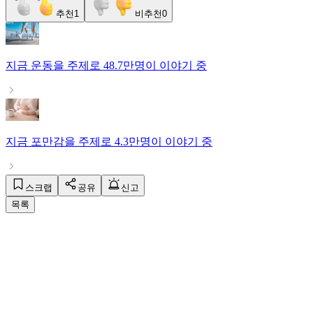
추천
1
비추천
0
지금
운동
을 주제로
48.7만명
이 이야기 중
지금
포만감
을 주제로
4.3만명
이 이야기 중
스크랩
공유
신고
목록